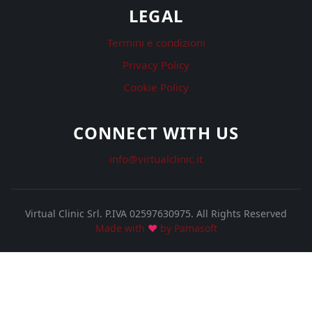
LEGAL
Termini e condizioni
Privacy Policy
Cookie Policy
CONNECT WITH US
info@virtualclinic.it
Virtual Clinic Srl. P.IVA 02597630975.
All Rights Reserved
Made with
♥
by Pamasoft