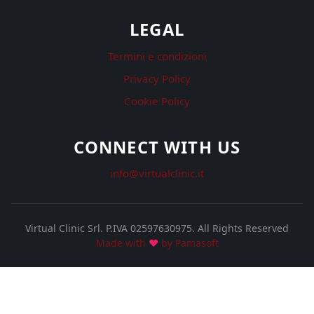
LEGAL
Termini e condizioni
Privacy Policy
Cookie Policy
CONNECT WITH US
info@virtualclinic.it
Virtual Clinic Srl. P.IVA 02597630975.
All Rights Reserved
Made with
♥
by Pamasoft