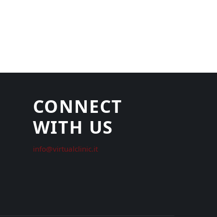
CONNECT
WITH US
info@virtualclinic.it