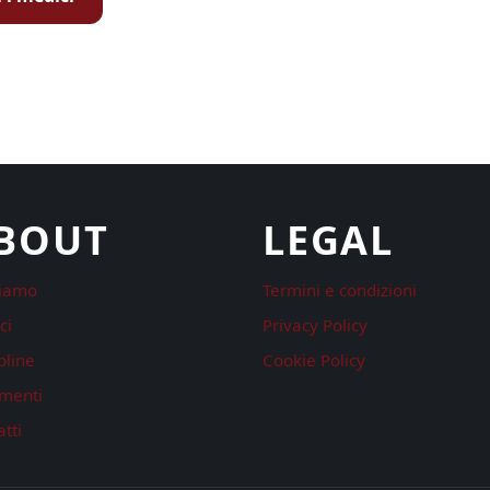
BOUT
LEGAL
siamo
Termini e condizioni
ci
Privacy Policy
pline
Cookie Policy
menti
tti