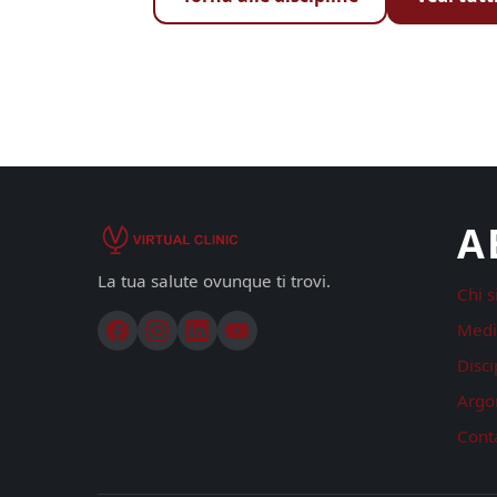
A
La tua salute ovunque ti trovi.
Chi 
Medi
Disci
Argo
Conta