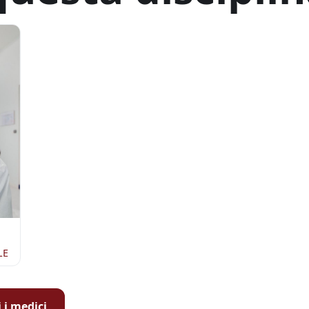
LE
i i medici