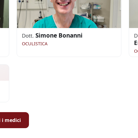
Simone Bonanni
Dott.
D
E
OCULISTICA
O
i i medici