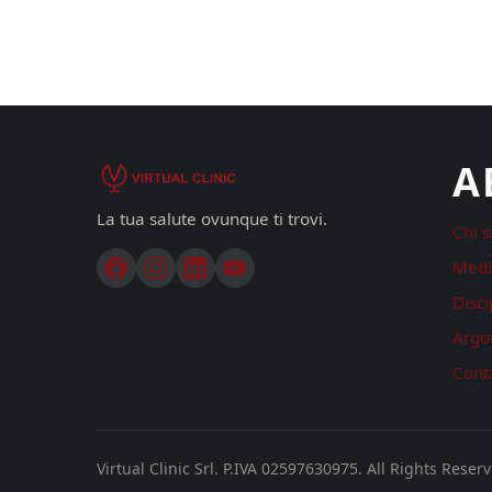
A
La tua salute ovunque ti trovi.
Chi 
Medi
Disci
Argo
Conta
Virtual Clinic Srl. P.IVA 02597630975.
All Rights Reser