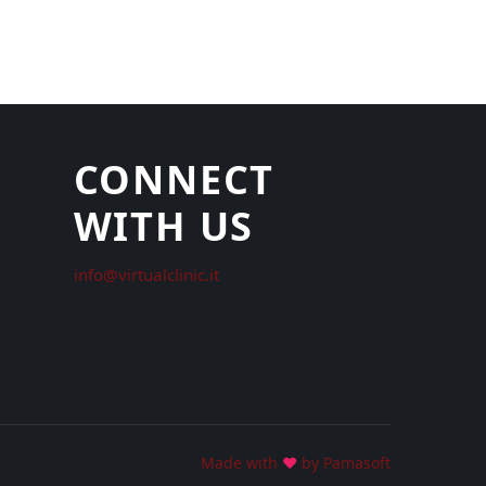
CONNECT
WITH US
info@virtualclinic.it
Made with
♥
by Pamasoft