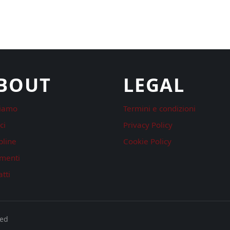
BOUT
LEGAL
siamo
Termini e condizioni
ci
Privacy Policy
pline
Cookie Policy
menti
tti
ved