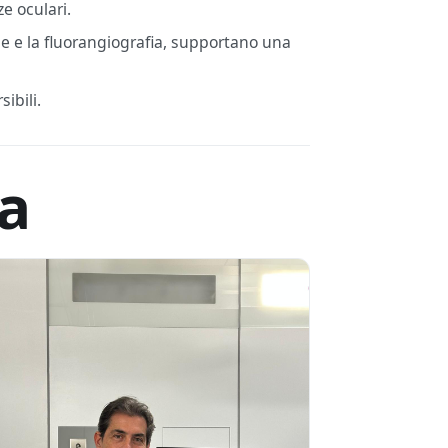
e oculari.
le e la fluorangiografia, supportano una
ibili.
na