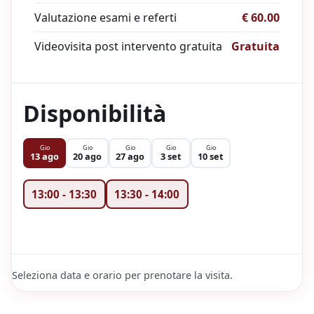
Valutazione esami e referti
€ 60.00
Videovisita post intervento gratuita
Gratuita
Disponibilità
Gio
Gio
Gio
Gio
Gio
13 ago
20 ago
27 ago
3 set
10 set
13:00
-
13:30
13:30
-
14:00
Seleziona data e orario per prenotare la visita.