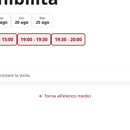
ar
Gio
Mar
 ago
20 ago
25 ago
-
15:00
19:00
-
19:30
19:30
-
20:00
notare la visita.
← Torna all'elenco medici