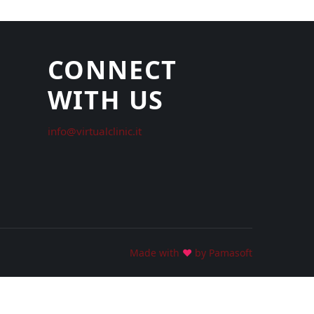
CONNECT
WITH US
info@virtualclinic.it
Made with
♥
by Pamasoft