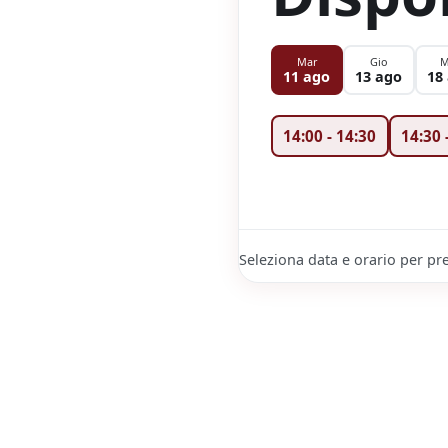
Mar
Gio
M
11 ago
13 ago
18
14:00
-
14:30
14:30
Seleziona data e orario per pre