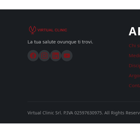
A
La tua salute ovunque ti trovi.
Chi 
Medi
Disci
Argo
Conta
Virtual Clinic Srl. P.IVA 02597630975.
All Rights Reser