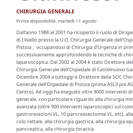
CHIRURGIA GENERALE
Prima disponibilità:
martedì 11 agosto
Dall’anno 1988 al 2001 ha ricoperto il ruolo di Diri
di I livello presso la U.O. Chirurgia Generale dell’Os
Pistoia , occupandosi di Chirurgia d’Urgenza in pri
successivamente approfondendo le tecniche di chi
laparoscopica. Dal 2002 al 2004 è stato Direttore d
Chirurgia Generale dell’Ospedale di Castelnuovo G
Dicembre 2004 a tuttoggi e Direttore della SOC Chi
Generale dell’Ospedale di Pistoia (prima ASL3 poi 
Centro). Ad oggi ha eseguito oltre 9000 interventi d
generale, con particolare riguardo alla chirurgia mi
avanzata (oltre 900 interventi laparoscopici sul colo
gastroresezioni VL, 10 pancreasectomie VL, etc), all
colo-rettale, alla chirurgia gastrica, alla chirurgia ep
pancreatica, alla chirurgia toracica