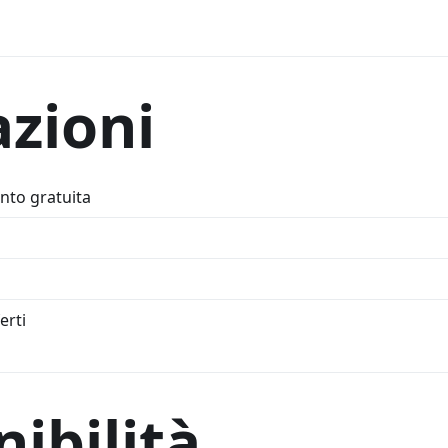
azioni
ento gratuita
erti
ibilità