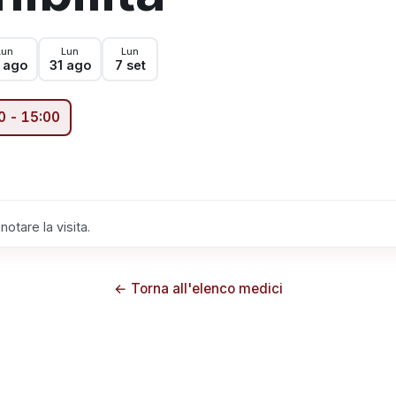
Lun
Lun
Lun
 ago
31 ago
7 set
0
-
15:00
otare la visita.
← Torna all'elenco medici