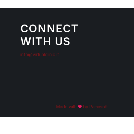
CONNECT
WITH US
info@virtualclinic.it
Made with
♥
by Pamasoft