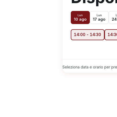
Lun
Lun
10 ago
17 ago
24
14:00
-
14:30
14:3
Seleziona data e orario per pren