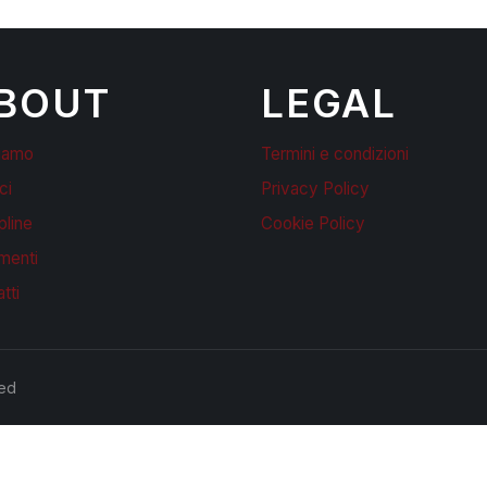
BOUT
LEGAL
siamo
Termini e condizioni
ci
Privacy Policy
pline
Cookie Policy
menti
tti
ved