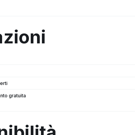
azioni
erti
nto gratuita
ibilità