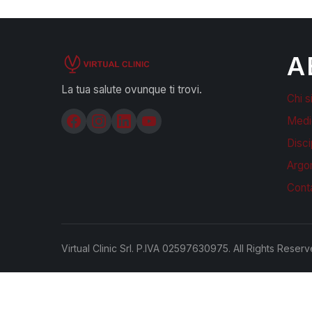
A
La tua salute ovunque ti trovi.
Chi 
Medi
Disci
Argo
Conta
Virtual Clinic Srl. P.IVA 02597630975.
All Rights Reser