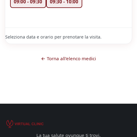
09:00
-
09:30
09:30
-
10:00
Seleziona data e orario per prenotare la visita.
← Torna all'elenco medici
La tua salute ovunque ti trovi.