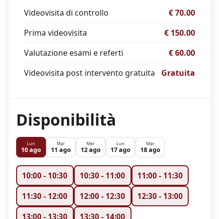
Videovisita di controllo
€ 70.00
Prima videovisita
€ 150.00
Valutazione esami e referti
€ 60.00
Videovisita post intervento gratuita
Gratuita
Disponibilità
Lun
Mar
Mer
Lun
Mar
10 ago
11 ago
12 ago
17 ago
18 ago
10:00
-
10:30
10:30
-
11:00
11:00
-
11:30
11:30
-
12:00
12:00
-
12:30
12:30
-
13:00
13:00
-
13:30
13:30
-
14:00