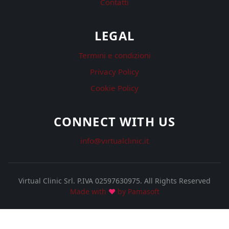
Contatti
LEGAL
Termini e condizioni
Privacy Policy
Cookie Policy
CONNECT WITH US
info@virtualclinic.it
Virtual Clinic Srl. P.IVA 02597630975.
All Rights Reserved
Made with
♥
by Pamasoft